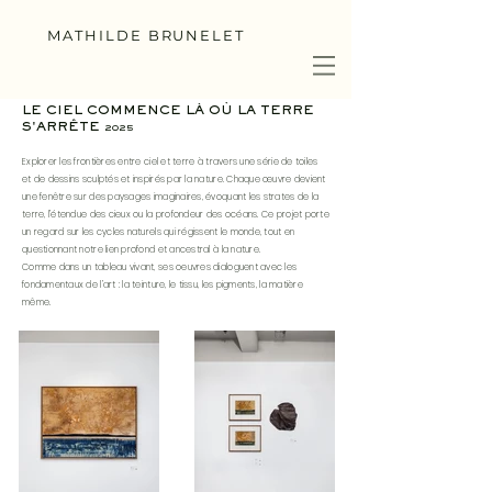
MATHILDE BRUNELET
LE CIEL COMMENCE LÀ OÙ LA TERRE
S'ARRÊTE
2025
Explorer les frontières entre ciel et terre à travers une série de toiles
et de dessins sculptés et inspirés par la nature. Chaque œuvre devient
une fenêtre sur des paysages imaginaires, évoquant les strates de la
terre, l’étendue des cieux ou la profondeur des océans. Ce projet porte
un regard sur les cycles naturels qui régissent le monde, tout en
questionnant notre lien profond et ancestral à la nature.
Comme dans un tableau vivant, ses oeuvres dialoguent avec les
fondamentaux de l’art : la teinture, le tissu, les pigments, la matière
même.