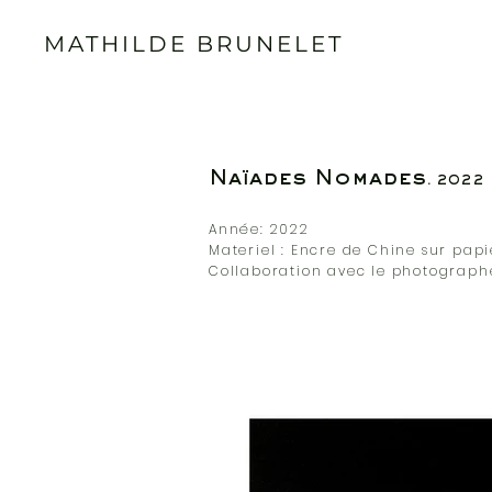
MATHILDE BRUNELET
Naïades Nomades
.
2022
Année: 2022
Materiel : Encre de Chine sur papi
Collaboration avec le photograp